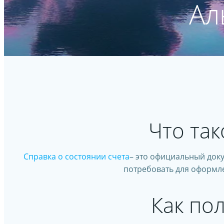
Ал
Что так
Справка о состоянии счета
– это официальный доку
потребовать для оформле
Как по