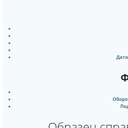
Дата
Ф
Оборо
По
Образец справ