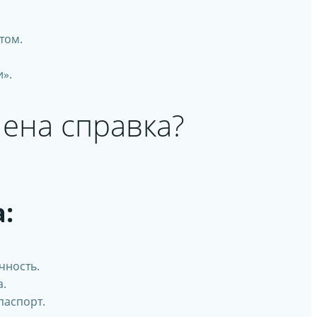
том.
».
ена справка?
:
чность.
а.
паспорт.