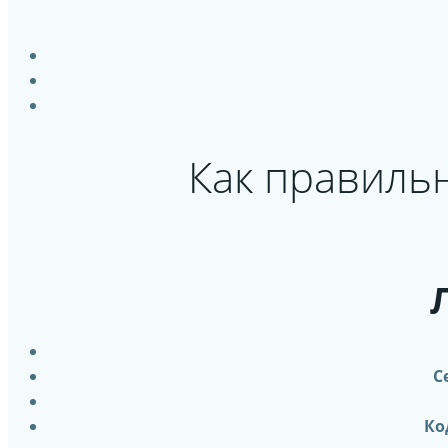
Как правиль
С
Ко