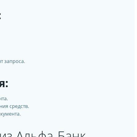
:
т запроса.
я:
нта.
ния средств.
кумента.
 из Альфа-Банк