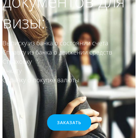
документов для
визы:
Выписку из банка о состоянии счета
Справку из банка о движении средств
Страховку
Анкету
Cправку о покупке валюты
ЗАКАЗАТЬ